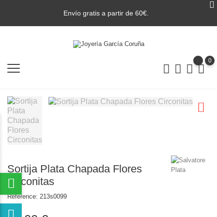
Envío gratis a partir de 60€.
0
Sortija Plata Chapada Flores
Circonitas
Reference:
213s0099